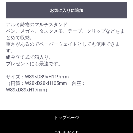
お気に入りに追加
アルミ鋳物のマルチスタンド
ペン、メガネ、タスクメモ、テープ、クリップなどをま
とめて収納。
重さがあるのでペーパーウェイトとしても使用できま
す。
組み立て式で箱入り。
プレゼントにも最適です。
サイズ：W89×D89×H119ｍｍ
（円筒：W28xD28xH105mm 台座：
W89xD89xH17mm）
トップページ
ご利用ガイド