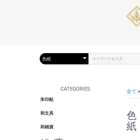
CATEGORIES
全て
朱印帖
朱印帖
ポケット朱
朱印帖バッ
色
和文具
筆箱・ペン
筆ペン
リングノー
和綴じノー
色紙
メッセージ
姫巻物
写経
システム手
紙
和雑貨
ブックカバ
和紙テープ
おりがみ
カードケー
マスクケー
おみくじ袋
デスクトッ
金封・ポチ
テープ・ロ
うちわ・扇
がま口ポー
収納・箱