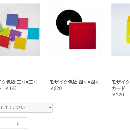
草木動物)
ク色紙 二寸×二寸
モザイク色紙 四寸×四寸
モザイク
～ ￥143
￥220
カード
￥220