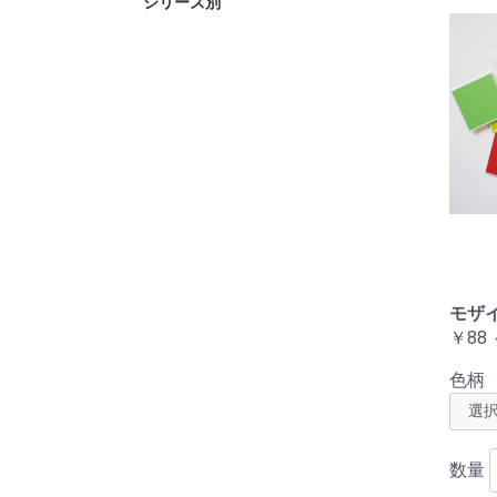
シリーズ別
neon
chic
TWEED
TONE
GARDEN
ZEN
KŌSHI
ginger
祇園づくし
GARDEN(
モザイ
￥88 
色柄
数量