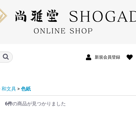
新規会員登録
>
和文具
>
色紙
印帖
グ
6件
の商品が見つかりました
ケース
ト
ト・和綴じメモ
カード
帳用 友禅インデックス
A5サイズ
A6サイズ
バイブル
M6
ー
ス
ス
プ小物
袋・はがき
ール付箋
子
チ