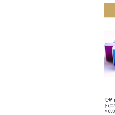
モザイ
ト(二
￥880