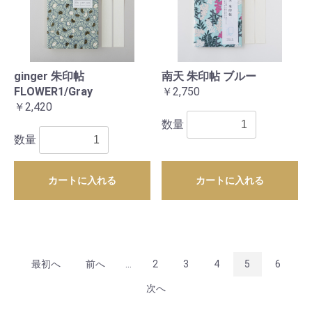
ginger 朱印帖
南天 朱印帖 ブルー
FLOWER1/Gray
￥2,750
￥2,420
数量
数量
カートに入れる
カートに入れる
最初へ
前へ
...
2
3
4
5
6
次へ