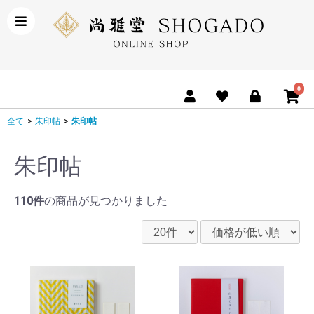
0
全て
>
朱印帖
>
朱印帖
朱印帖
110件
の商品が見つかりました