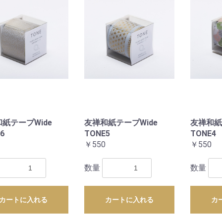
草木動物)
紙テープWide
友禅和紙テープWide
友禅和紙
6
TONE5
TONE4
￥550
￥550
数量
数量
カートに入れる
カートに入れる
カ