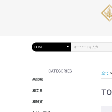
CATEGORIES
全て
朱印帖
朱印帖
ポケット朱
朱印帖バッ
TO
和文具
筆箱・ペン
筆ペン
リングノー
和綴じノー
色紙
メッセージ
姫巻物
写経
システム手
和雑貨
ブックカバ
和紙テープ
おりがみ
カードケー
マスクケー
おみくじ袋
デスクトッ
金封・ポチ
テープ・ロ
うちわ・扇
がま口ポー
収納・箱