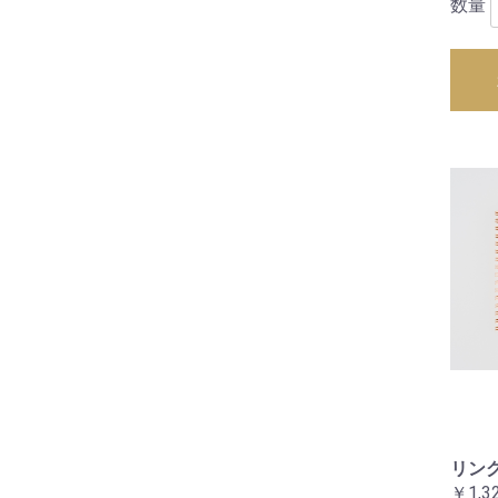
数量
リング
￥1,3