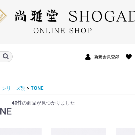
新規会員登録
>
シリーズ別
>
TONE
印帖
グ
40件
の商品が見つかりました
NE
ケース
ト
ト・和綴じメモ
カード
帳用 友禅インデックス
A5サイズ
A6サイズ
バイブル
M6
ー
ス
ス
プ小物
袋・はがき
ール付箋
子
チ