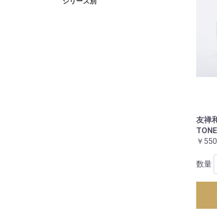
シリーズ別
neon
chic
TWEED
TONE
GARDEN
ZEN
KŌSHI
ginger
祇園づくし
GARDEN(
友禅和
TONE
￥550
数量