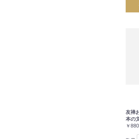
友禅
本の
￥880