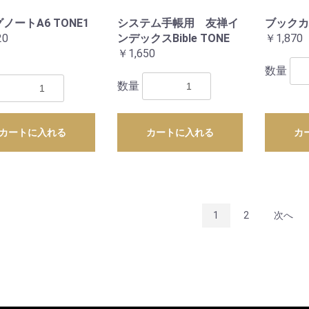
ノートA6 TONE1
システム手帳用 友禅イ
ブックカ
20
ンデックスBible TONE
￥1,870
￥1,650
数量
数量
カートに入れる
カートに入れる
カ
1
2
次へ