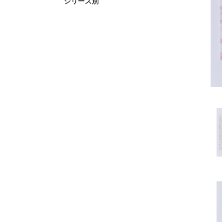
シリーズ別
neon
chic
TWEED
TONE
GARDEN
ZEN
KŌSHI
ginger
祇園づくし
GARDEN(