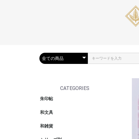
CATEGORIES
朱印帖
朱印帖
ポケット朱
朱印帖バッ
和文具
筆箱・ペン
筆ペン
リングノー
和綴じノー
色紙
メッセージ
姫巻物
写経
システム手
和雑貨
ブックカバ
和紙テープ
おりがみ
カードケー
マスクケー
おみくじ袋
デスクトッ
金封・ポチ
テープ・ロ
うちわ・扇
がま口ポー
収納・箱