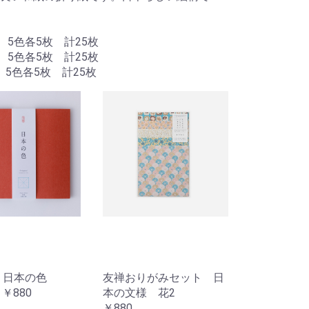
角 5色各5枚 計25枚
角 5色各5枚 計25枚
 5色各5枚 計25枚
 日本の色
友禅おりがみセット 日
 ￥880
本の文様 花2
￥880