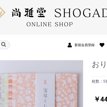
新規会員登録
おり
印帖
グ
枚数：5
ケース
ト
ト・和綴じメモ
カード
帳用 友禅インデックス
A5サイズ
A6サイズ
バイブル
M6
ー
ス
ス
プ小物
袋・はがき
ール付箋
子
チ
￥44