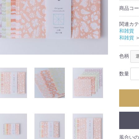
草木動物)
商品コ
関連カテ
和雑貨
和雑貨
色柄
数量
風合いの