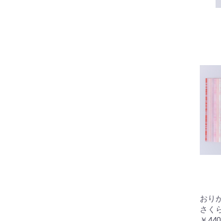
おりが
さく
￥440